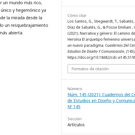
rar un mundo más rico,
o único y hegemónico ya
Cómo citar
de la mirada desde la
Los Santos, G., Stiegwardt, T., Sabatés,
ido un resquebrajamiento
Díaz de Sabatés, G., & Posse Emiliani , 
más abierta.
(2021). Narrativa y género: El camino de
Heroína El arquetipo femenino universa
un nuevo paradigma.
Cuadernos Del Ce
Estudios De Diseño Y Comunicación
, (145)
https://doi.org/10.18682/cdc.vi145.519
Formatos de citación
Número
Núm. 145 (2021): Cuadernos del C
de Estudios en Diseño y Comunic
Nº 145
Sección
Artículos