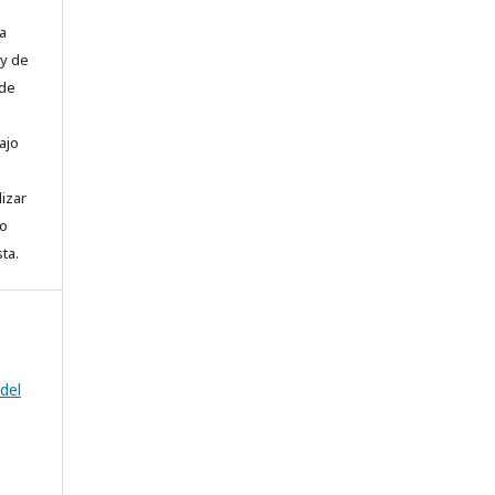
a
 y de
 de
ajo
lizar
to
ta.
del