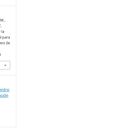
 M.,
C.
 la
l para
ntro De
.
5
entro
ación