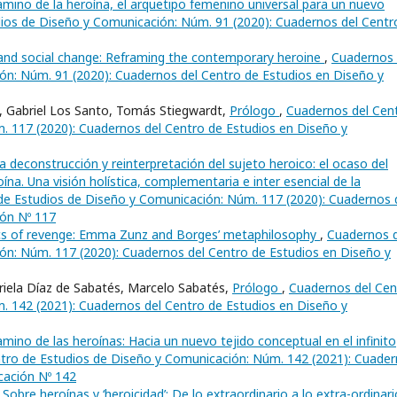
amino de la heroína, el arquetipo femenino universal para un nuevo
ios de Diseño y Comunicación: Núm. 91 (2020): Cuadernos del Centr
 and social change: Reframing the contemporary heroine
,
Cuadernos 
ón: Núm. 91 (2020): Cuadernos del Centro de Estudios en Diseño y
 , Gabriel Los Santo, Tomás Stiegwardt,
Prólogo
,
Cuadernos del Cen
. 117 (2020): Cuadernos del Centro de Estudios en Diseño y
a deconstrucción y reinterpretación del sujeto heroico: el ocaso del
oína. Una visión holística, complementaria e inter esencial de la
de Estudios de Diseño y Comunicación: Núm. 117 (2020): Cuadernos 
ión Nº 117
ics of revenge: Emma Zunz and Borges’ metaphilosophy
,
Cuadernos d
ón: Núm. 117 (2020): Cuadernos del Centro de Estudios en Diseño y
riela Díaz de Sabatés, Marcelo Sabatés,
Prólogo
,
Cuadernos del Cen
. 142 (2021): Cuadernos del Centro de Estudios en Diseño y
amino de las heroínas: Hacia un nuevo tejido conceptual en el infinito
tro de Estudios de Diseño y Comunicación: Núm. 142 (2021): Cuade
cación Nº 142
,
Sobre heroínas y ‘heroicidad’: De lo extraordinario a lo extra-ordinar