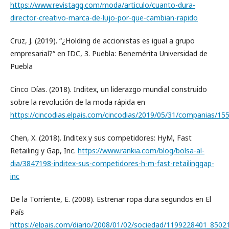
https://www.revistagq.com/moda/articulo/cuanto-dura-
director-creativo-marca-de-lujo-por-que-cambian-rapido
Cruz, J. (2019). “¿Holding de accionistas es igual a grupo
empresarial?“ en IDC, 3. Puebla: Benemérita Universidad de
Puebla
Cinco Días. (2018). Inditex, un liderazgo mundial construido
sobre la revolución de la moda rápida en
https://cincodias.elpais.com/cincodias/2019/05/31/companias/1
Chen, X. (2018). Inditex y sus competidores: HyM, Fast
Retailing y Gap, Inc.
https://www.rankia.com/blog/bolsa-al-
dia/3847198-inditex-sus-competidores-h-m-fast-retailinggap-
inc
De la Torriente, E. (2008). Estrenar ropa dura segundos en El
País
https://elpais.com/diario/2008/01/02/sociedad/1199228401_8502