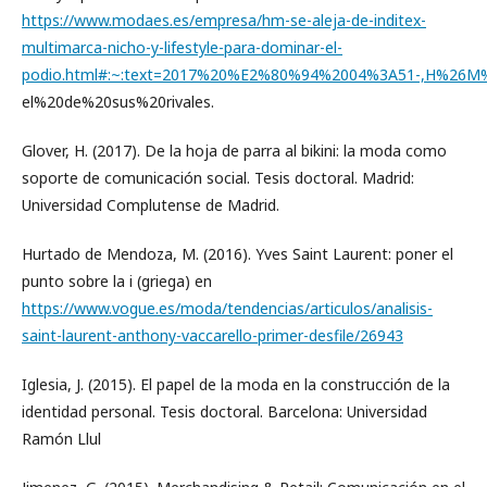
https://www.modaes.es/empresa/hm-se-aleja-de-inditex-
multimarca-nicho-y-lifestyle-para-dominar-el-
podio.html#:~:text=2017%20%E2%80%94%2004%3A51-,H%26M%
el%20de%20sus%20rivales.
Glover, H. (2017). De la hoja de parra al bikini: la moda como
soporte de comunicación social. Tesis doctoral. Madrid:
Universidad Complutense de Madrid.
Hurtado de Mendoza, M. (2016). Yves Saint Laurent: poner el
punto sobre la i (griega) en
https://www.vogue.es/moda/tendencias/articulos/analisis-
saint-laurent-anthony-vaccarello-primer-desfile/26943
Iglesia, J. (2015). El papel de la moda en la construcción de la
identidad personal. Tesis doctoral. Barcelona: Universidad
Ramón Llul