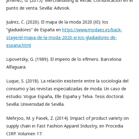
Jimenez, G. (2015). Merchandising & Retail: Comunicación en el
punto de venta. Sevilla: Advook.
Juárez, C. (2020). El mapa de la moda 2020 (XI): los
“gladiadores“ de España en
https://www.modaes.es/back-
stage/el-mapa-de-la-moda-2020-xi-los-gladiadores-de-
espana.html
Lipovetsky, G. (1989). El imperio de lo efímero. Barcelona:
Alfaguara.
Luque, S. (2018). La relación existente entre la sociología del
consumo y las revistas especializadas de moda. Un caso de
estudio: Vogue España, Elle España y Telva. Tesis doctoral.
Sevilla: Universidad de Sevilla.
Mehrjoo, M. y Pasek, Z. (2014). Impact of product variety on
supply chain in Fast Fashion Apparel Industry, en Procedia
CIRP. Volumen 17.