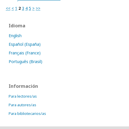
<<
<
1
2
3
4
5
>
>>
Idioma
English
Español (España)
Français (France)
Português (Brasil)
Información
Para lectores/as
Para autores/as
Para bibliotecarios/as