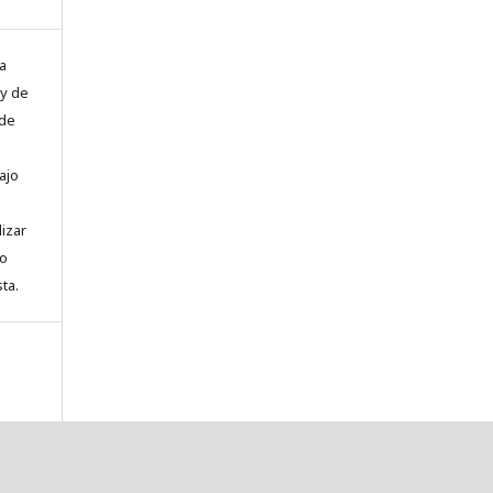
a
 y de
 de
ajo
lizar
to
ta.