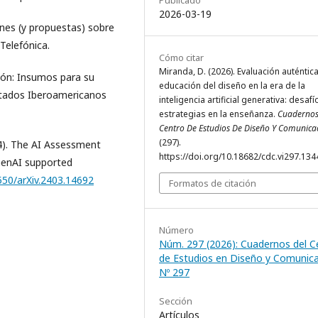
2026-03-19
ones (y propuestas) sobre
Telefónica.
Cómo citar
Miranda, D. (2026). Evaluación auténtica
ación: Insumos para su
educación del diseño en la era de la
stados Iberoamericanos
inteligencia artificial generativa: desafí
estrategias en la enseñanza.
Cuadernos
Centro De Estudios De Diseño Y Comunica
(297).
024). The AI Assessment
https://doi.org/10.18682/cdc.vi297.134
 GenAI supported
8550/arXiv.2403.14692
Formatos de citación
Número
Núm. 297 (2026): Cuadernos del C
de Estudios en Diseño y Comunic
Nº 297
Sección
Artículos