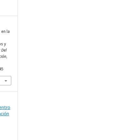
 en la
os y
 Del
ción
,
45
entro
ación