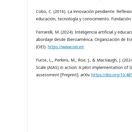
Cobo, C. (2016). La innovación pendiente: Reflexi
educación, tecnología y conocimiento. Fundación 
Ferrarelli, M. (2024). Inteligencia artificial y educ
abordaje desde Iberoamérica. Organización de E
(OEI).
https://www.oei.int
Furze, L., Perkins, M., Roe, J., & MacVaugh, J. (2
Scale (AIAS) in action: A pilot implementation of
assessment [Preprint]. arXiv.
https://doi.org/10.4